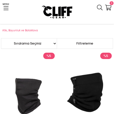
0
MENU
Anasayfa
Cliff.com.tr
Outdoor Giyim
Termal Giyim ve Aksesuar
Atkı, Boyunluk ve Balaklava
Sıralama
Filtreleme
%5
%5