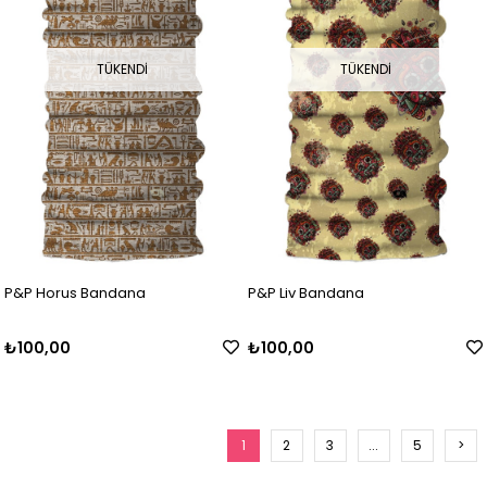
TÜKENDI
TÜKENDI
P&P Horus Bandana
P&P Liv Bandana
₺100,00
₺100,00
1
2
3
...
5
>