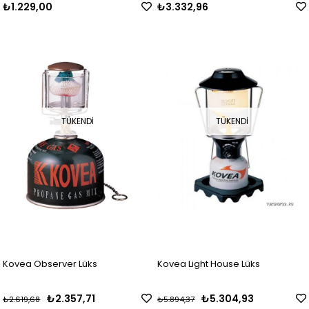
₺1.229,00
₺3.332,96
TÜKENDI
TÜKENDI
Kovea Observer Lüks
Kovea Light House Lüks
₺2.357,71
₺5.304,93
₺2.619,68
₺5.894,37