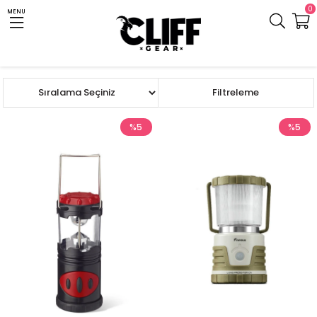
0
MENU
Anasayfa
Cliff.com.tr
Kamp Gereci
Aydınlatma
Masa ve Askı Lambası
Sıralama
Filtreleme
%5
%5