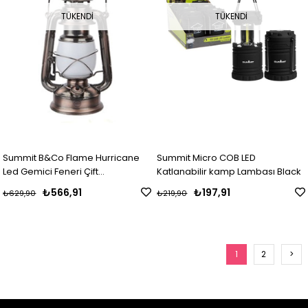
TÜKENDI
TÜKENDI
Summit B&Co Flame Hurricane
Summit Micro COB LED
Led Gemici Feneri Çift
Katlanabilir kamp Lambası Black
Fonksiyonlu Iron Metal
₺566,91
₺197,91
₺629,90
₺219,90
1
2
>