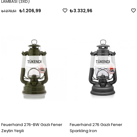
LAMBASI (3XD)
₺1.206,99
₺3.332,96
₺1.270,51
TÜKENDI
TÜKENDI
Feuerhand 276-BW Gazlı Fener
Feuerhand 276 Gazlı Fener
Zeytin Yeşili
Sparkling Iron