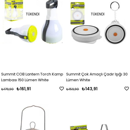
TÜKENDI
TÜKENDI
Summit COB Lantern Torch Kamp
Summit Çok Amaçlı Çadır Işığı 30
Lambası 150 Lümen White
Lümen White
₺161,91
₺143,91
₺179,90
₺159,90