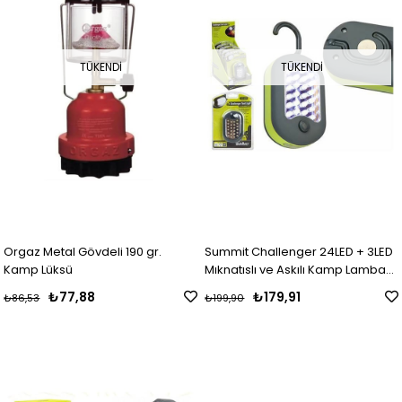
TÜKENDI
TÜKENDI
Orgaz Metal Gövdeli 190 gr.
Summit Challenger 24LED + 3LED
Kamp Lüksü
Mıknatıslı ve Askılı Kamp Lambası
Black
₺77,88
₺179,91
₺86,53
₺199,90