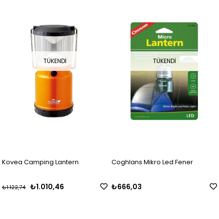
TÜKENDI
TÜKENDI
Kovea Camping Lantern
Coghlans Mikro Led Fener
₺1.010,46
₺666,03
₺1.122,74