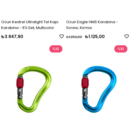
Ocun Kestrel Ultralight Tel Kapı
Ocun Eagle HMS Karabina -
Karabina - 6'lı Set, Multicolor
Screw, Kırmızı
₺3.947,90
₺1.125,00
₺1.250,00
%10
%10