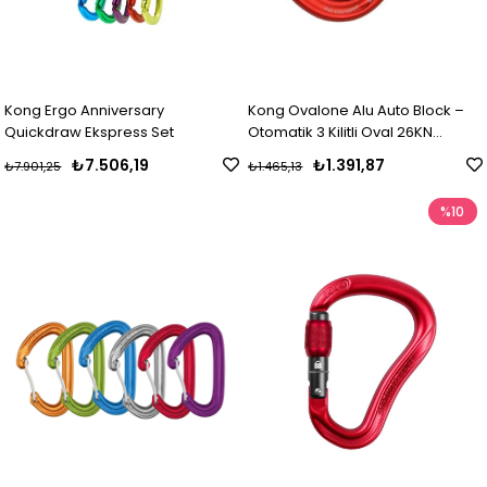
Kong Ergo Anniversary
Kong Ovalone Alu Auto Block –
Quickdraw Ekspress Set
Otomatik 3 Kilitli Oval 26KN
Alüminyum Karabina - Kırmızı
₺7.506,19
₺1.391,87
₺7.901,25
₺1.465,13
%10