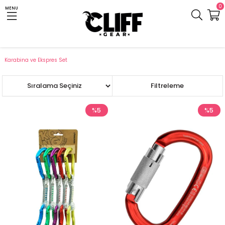
0
MENU
Anasayfa
Cliff.com.tr
Teknik Ekipman
Tırmanış ve Dağcılık
Karabina ve Ekspres Set
Sıralama
Filtreleme
%5
%5