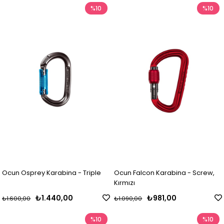
%10
%10
Ocun Osprey Karabina - Triple
Ocun Falcon Karabina - Screw,
Kırmızı
₺1.440,00
₺981,00
₺1.600,00
₺1.090,00
%10
%10