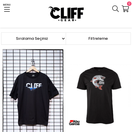
0
MENU
Anasayfa
Cliff.com.tr
Outdoor Giyim
Üst Giyim
Tişört
Sıralama
Filtreleme