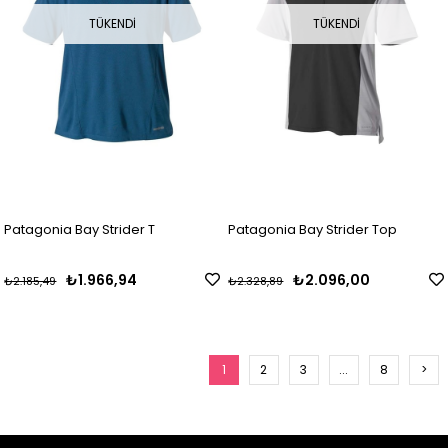
TÜKENDI
TÜKENDI
Patagonia Bay Strider T
Patagonia Bay Strider Top
₺1.966,94
₺2.096,00
₺2.185,49
₺2.328,89
1
2
3
...
8
>