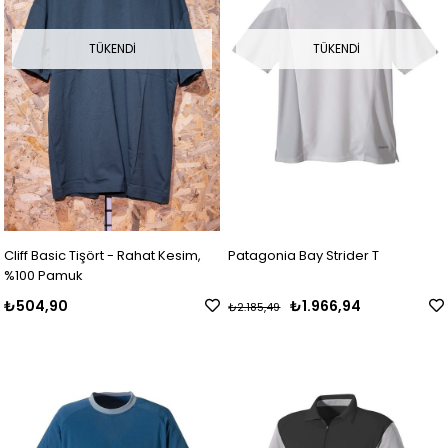
TÜKENDI
TÜKENDI
Cliff Basic Tişört - Rahat Kesim,
Patagonia Bay Strider T
%100 Pamuk
₺504,90
₺1.966,94
₺2.185,49