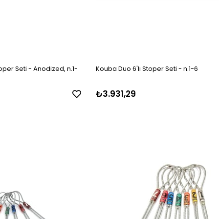
oper Seti - Anodized, n.1-
Kouba Duo 6'lı Stoper Seti - n.1-6
₺3.931,29