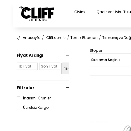
Giyim
Çadır ve Uyku Tu
Anasayfa
Cliff.com.tr
Teknik Ekipman
Tırmanış ve Dağc
Stoper
Fiyat Aralığı
Filtrele
Filtreler
İndirimli Ürünler
Ücretsiz Kargo