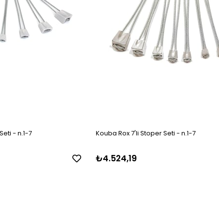
eti - n.1-7
Kouba Rox 7'li Stoper Seti - n.1-7
₺4.524,19