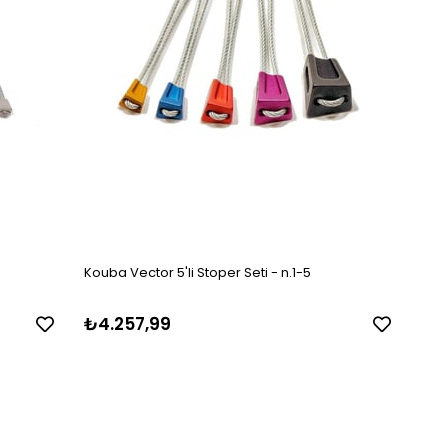
Kouba Vector 5'li Stoper Seti - n.1-5
₺4.257,99