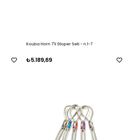
Kouba Horn 7'li Stoper Seti - n.1-7
₺5.189,69