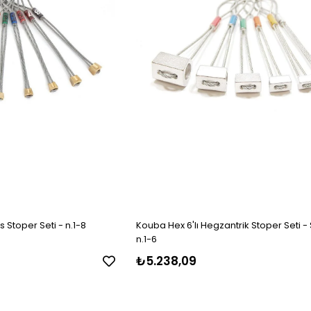
 Stoper Seti - n.1-8
Kouba Hex 6'lı Hegzantrik Stoper Seti - S
n.1-6
₺5.238,09