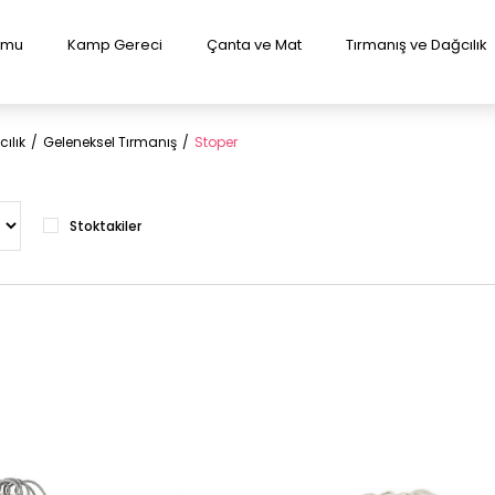
lumu
Kamp Gereci
Çanta ve Mat
Tırmanış ve Dağcılık
ılık
Geleneksel Tırmanış
Stoper
Stoktakiler