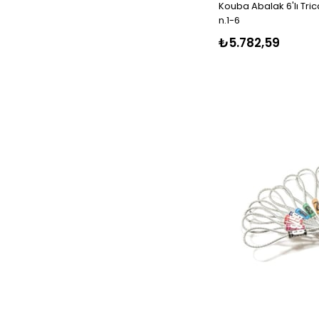
Kouba Abalak 6'lı Tric
n.1-6
₺5.782,59