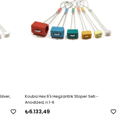
ilver,
Kouba Hex 6'lı Hegzantrik Stoper Seti -
Anodized, n.1-6
₺6.133,49