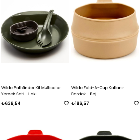
Wildo Pathfinder Kit Multicolor
Wildo Fold-A-Cup Katlanır
Yemek Seti - Haki
Bardak - Bej
₺636,54
₺186,57