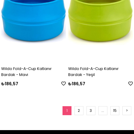
Wildo Fold-A-Cup Katlanır
Wildo Fold-A-Cup Katlanır
Bardak - Mavi
Bardak - Yeşil
₺186,57
₺186,57
1
2
3
...
15
>