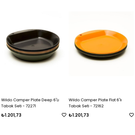
Wildo Camper Plate Deep 6'Lı
Wildo Camper Plate Flat 6'lı
Tabak Seti - 72271
Tabak Seti - 72162
₺1.201,73
₺1.201,73