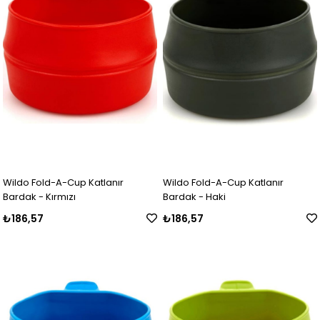
Wildo Fold-A-Cup Katlanır
Wildo Fold-A-Cup Katlanır
Bardak - Kırmızı
Bardak - Haki
₺186,57
₺186,57