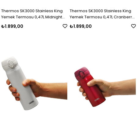
Thermos SK3000 Stainless King
Thermos SK3000 Stainless King
Yemek Termosu 0,47L Midnight
Yemek Termosu 0,47L Cranberry
Blue 101470
184807
₺1.899,00
₺1.899,00