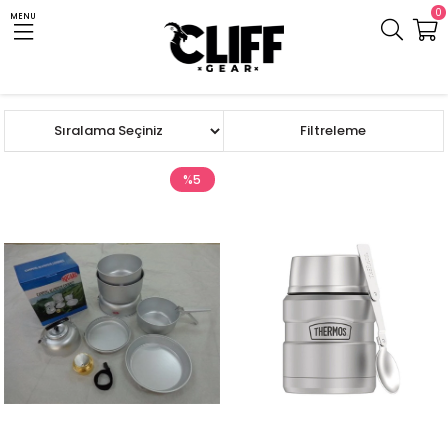
0
MENU
Anasayfa
Cliff.com.tr
Kamp Gereci
Kamp Mutfağı
Sıralama
Filtreleme
%5