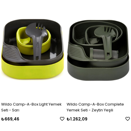
Wildo Camp-A-Box Light Yemek
Wildo Camp-A-Box Complete
Seti - Sarı
Yemek Seti - Zeytin Yeşili
₺669,46
₺1.262,09