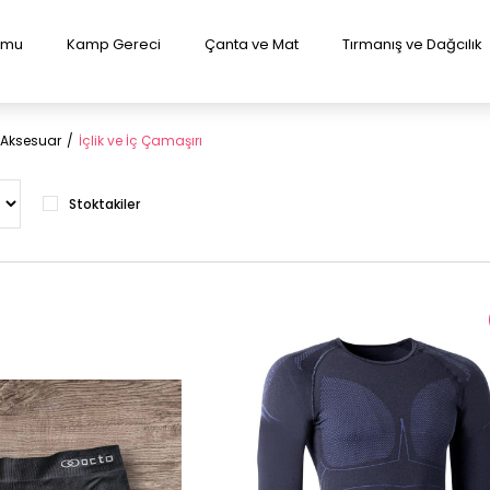
lumu
Kamp Gereci
Çanta ve Mat
Tırmanış ve Dağcılık
 Aksesuar
İçlik ve İç Çamaşırı
Stoktakiler