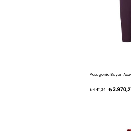
Patagonia Bayan Axuw
₺3.970,2
₺4.411,34