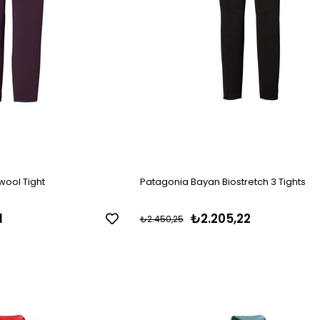
ool Tight
Patagonia Bayan Biostretch 3 Tights
1
₺2.205,22
₺2.450,25