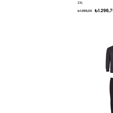
2XL
₺1.296,7
₺1.365,00