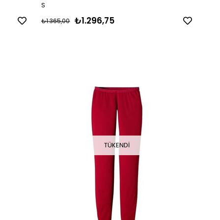
S
₺1.296,75
₺1.365,00
TÜKENDI