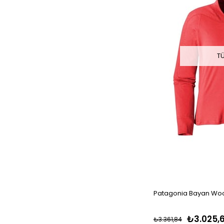
T
Patagonia Bayan Woo
₺3.025,
₺3.361,84