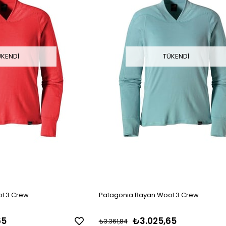
ÜKENDI
TÜKENDI
l 3 Crew
Patagonia Bayan Wool 3 Crew
65
₺3.025,65
₺3.361,84