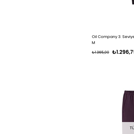
Oil Company 3. Seviye 
M
₺1.296,7
₺1.365,00
T