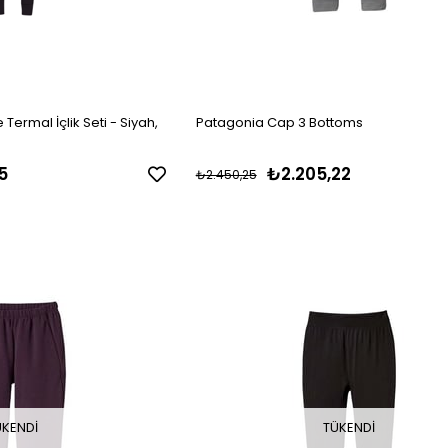
Termal İçlik Seti - Siyah,
Patagonia Cap 3 Bottoms
5
₺2.205,22
₺2.450,25
ÜKENDI
TÜKENDI