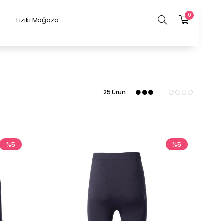
0
Fiziki Mağaza
25 Ürün
%5
%5