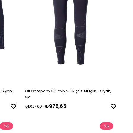
- Siyah,
Oil Company 3. Seviye Dikişsiz Alt İçlik - Siyah,
SM
₺975,65
₺1.027,00
%5
%5