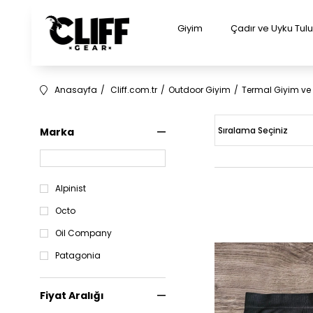
Giyim
Çadır ve Uyku Tu
Anasayfa
Cliff.com.tr
Outdoor Giyim
Termal Giyim ve
Marka
Alpinist
Octo
Oil Company
Patagonia
Fiyat Aralığı