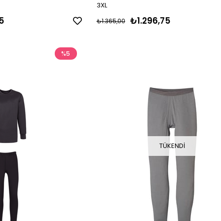
3XL
5
₺1.296,75
₺1.365,00
%5
TÜKENDI