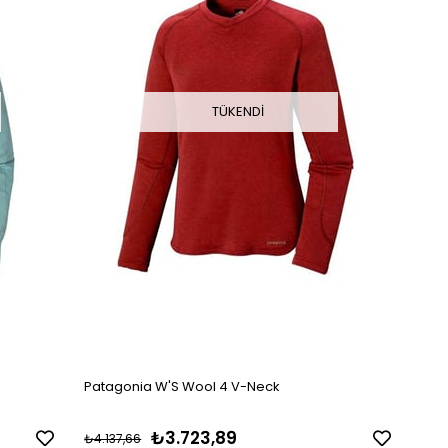
TÜKENDI
Patagonia W'S Wool 4 V-Neck
₺3.723,89
₺4.137,66