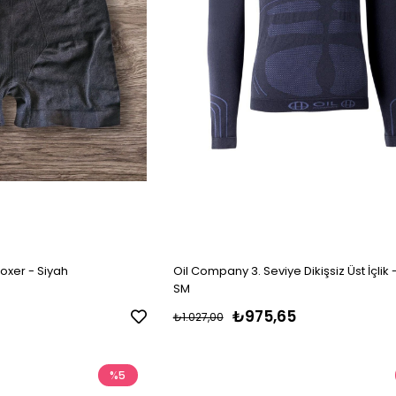
oxer - Siyah
Oil Company 3. Seviye Dikişsiz Üst İçlik 
SM
₺975,65
₺1.027,00
%5