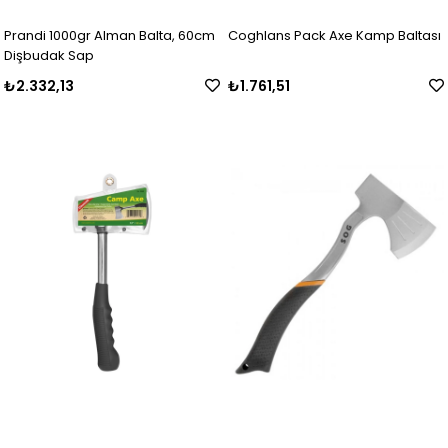
Prandi 1000gr Alman Balta, 60cm
Coghlans Pack Axe Kamp Baltası
Dişbudak Sap
₺2.332,13
₺1.761,51