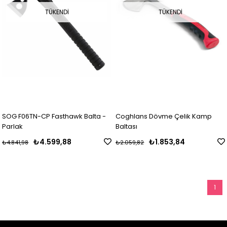
TÜKENDI
TÜKENDI
SOG F06TN-CP Fasthawk Balta -
Coghlans Dövme Çelik Kamp
Parlak
Baltası
₺4.599,88
₺1.853,84
₺4.841,98
₺2.059,82
1