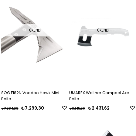
TÜKENDI
TÜKENDI
SOG F182N Voodoo Hawk Mini
UMAREX Walther Compact Axe
Balta
Balta
₺7.299,30
₺2.431,62
₺7.684,03
₺3.145,59