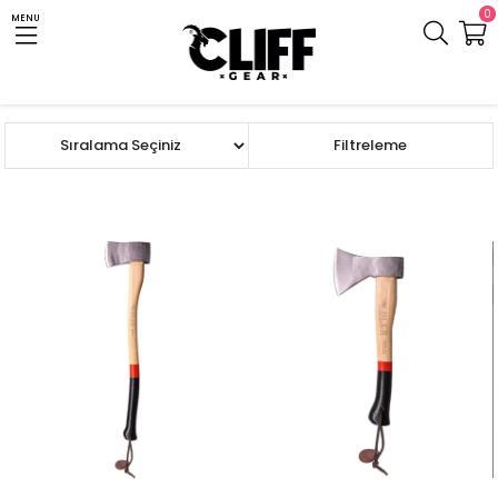
0
MENU
Anasayfa
Cliff.com.tr
Kamp Gereci
Kesici Alet ve Multi-tool
Balta
Sıralama
Filtreleme