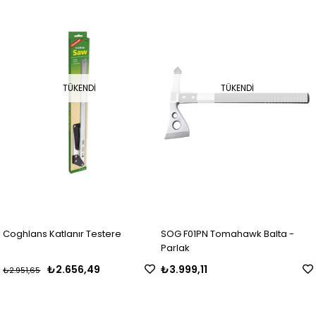
TÜKENDI
TÜKENDI
Coghlans Katlanır Testere
SOG F01PN Tomahawk Balta -
Parlak
₺2.656,49
₺3.999,11
₺2.951,65