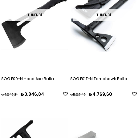
TÜKENDI
TÜKENDI
SOG F09-N Hand Axe Balta
SOG F01T-N Tomahawk Balta
₺3.846,84
₺4.769,60
₺4.049,31
₺5.021,19