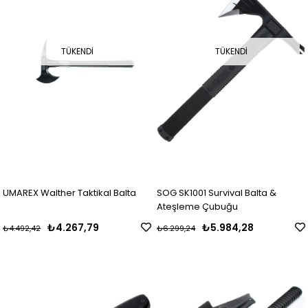
TÜKENDI
TÜKENDI
UMAREX Walther Taktikal Balta
SOG SK1001 Survival Balta &
Ateşleme Çubuğu
₺4.267,79
₺5.984,28
₺4.492,42
₺6.299,24