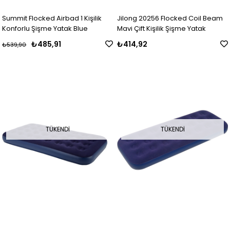
Summit Flocked Airbad 1 Kişilik
Jilong 20256 Flocked Coil Beam
Konforlu Şişme Yatak Blue
Mavi Çift Kişilik Şişme Yatak
₺485,91
₺414,92
₺539,90
TÜKENDI
TÜKENDI