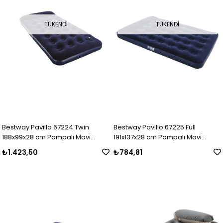
TÜKENDI
TÜKENDI
Bestway Pavillo 67224 Twin
Bestway Pavillo 67225 Full
188x99x28 cm Pompalı Mavi
191x137x28 cm Pompalı Mavi
Şişme Yatak
Şişme Yatak
₺1.423,50
₺784,81