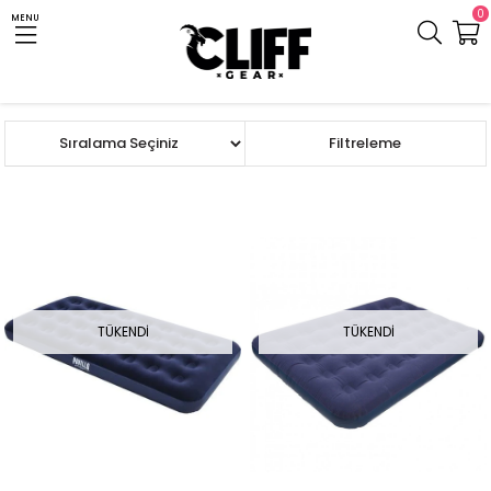
0
MENU
Anasayfa
Cliff.com.tr
Çanta ve Mat
Mat ve Şişme Yatak
Şişme Yatak
Sıralama
Filtreleme
TÜKENDI
TÜKENDI