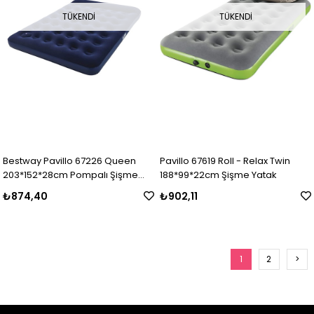
TÜKENDI
TÜKENDI
Bestway Pavillo 67226 Queen
Pavillo 67619 Roll - Relax Twin
203*152*28cm Pompalı Şişme
188*99*22cm Şişme Yatak
Yatak
₺874,40
₺902,11
1
2
>