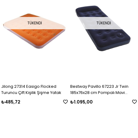
TÜKENDI
TÜKENDI
Jilong 27314 Easigo Flocked
Bestway Pavillo 67223 Jr Twin
Turuncu Çift Kişilik Şişme Yatak
185x76x28 cm Pompalı Mavi
Şişme Yatak
₺485,72
₺1.095,00