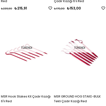
Red
Çadır Kazığı 6'lı Red
₺215,91
₺153,00
₺239,90
₺170,00
TÜKENDI
TÜKENDI
MSR Hook Stakes Kit Çadır Kazığı
MSR GROUND HOG STAKE-BULK
6'lı Red
Tekli Çadır Kazığı Red