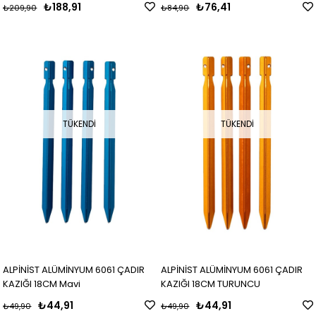
₺188,91
₺76,41
₺209,90
₺84,90
TÜKENDI
TÜKENDI
ALPİNİST ALÜMİNYUM 6061 ÇADIR
ALPİNİST ALÜMİNYUM 6061 ÇADIR
KAZIĞI 18CM Mavi
KAZIĞI 18CM TURUNCU
₺44,91
₺44,91
₺49,90
₺49,90