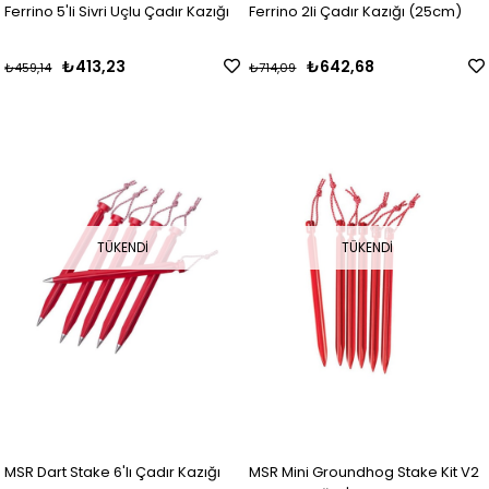
Ferrino 5'li Sivri Uçlu Çadır Kazığı
Ferrino 2li Çadır Kazığı (25cm)
₺413,23
₺642,68
₺459,14
₺714,09
TÜKENDI
TÜKENDI
MSR Dart Stake 6'lı Çadır Kazığı
MSR Mini Groundhog Stake Kit V2