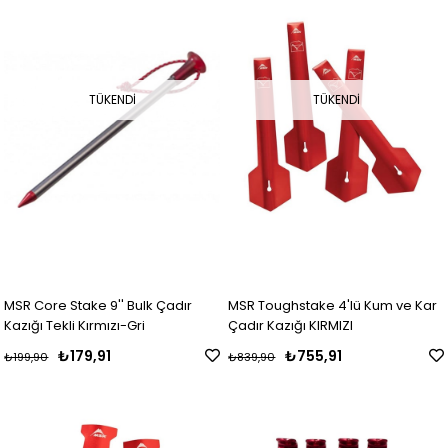
TÜKENDI
TÜKENDI
MSR Core Stake 9'' Bulk Çadır
MSR Toughstake 4'lü Kum ve Kar
Kazığı Tekli Kırmızı-Gri
Çadır Kazığı KIRMIZI
₺179,91
₺755,91
₺199,90
₺839,90