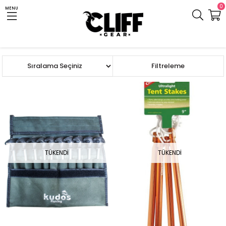
0
MENU
Anasayfa
Cliff.com.tr
Çadır ve Uyku Tulumu
Yedek Parça
Çadır Kazığı
Sıralama
Filtreleme
TÜKENDI
TÜKENDI