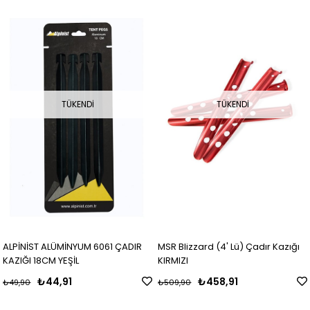
TÜKENDI
TÜKENDI
ALPİNİST ALÜMİNYUM 6061 ÇADIR
MSR Blizzard (4' Lü) Çadır Kazığı
KAZIĞI 18CM YEŞİL
KIRMIZI
₺44,91
₺458,91
₺49,90
₺509,90