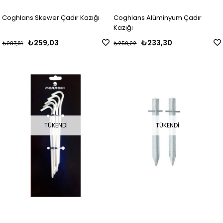
Coghlans Skewer Çadır Kazığı
Coghlans Alüminyum Çadır
Kazığı
₺259,03
₺233,30
₺287,81
₺259,22
TÜKENDI
TÜKENDI