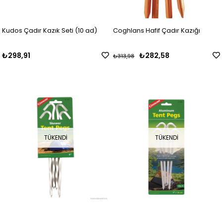
Kudos Çadır Kazık Seti (10 ad)
Coghlans Hafif Çadır Kazığı
₺298,91
₺282,58
₺313,98
TÜKENDI
TÜKENDI