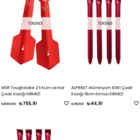
TÜKENDI
TÜKENDI
MSR Toughstake 2'li Kum ve Kar
ALPINIST Alüminyum 6061 Çadır
Çadır Kazığı KIRMIZI
Kazığı 18cm Kırmızı KIRMIZI
₺755,91
₺44,91
₺839,90
₺49,90