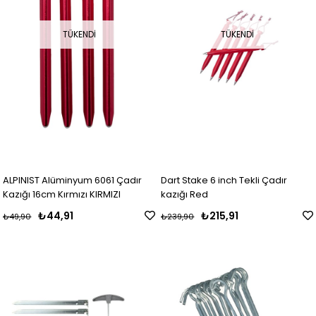
TÜKENDI
TÜKENDI
ALPINIST Alüminyum 6061 Çadır
Dart Stake 6 inch Tekli Çadır
Kazığı 16cm Kırmızı KIRMIZI
kazığı Red
₺44,91
₺215,91
₺49,90
₺239,90