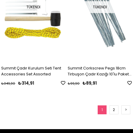
TÜKENDI
TÜKENDI
Summit Çadır Kurulum Seti Tent
Summit Corkscrew Pegs 18cm
Accessories Set Assorted
Tirbuşon Çadır Kazığı 10'lu Paket
Alu
₺314,91
₺89,91
₺349,90
₺99,90
1
2
>