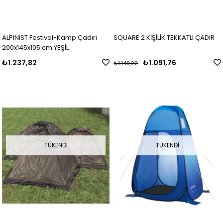
ALPINIST Festival-Kamp Çadırı
SQUARE 2 KİŞİLİK TEKKATLI ÇADIR
200x145x105 cm YEŞİL
₺1.237,82
₺1.091,76
₺1.149,22
TÜKENDI
TÜKENDI