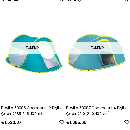
TÜKENDI
TÜKENDI
Pavillo 68086 Coolmount 2 Kişilik
Pavillo 68087 Coolmount 4 Kişilik
Çadır (235*145*100m)
Çadır (210*240*100cm)
₺1.523,87
₺1.685,65