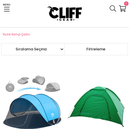
0
MENU
Anasayfa
Cliff.com.tr
Çadır ve Uyku Tulumu
Kamp Çadırı
Yazlık Kamp Çadırı
Sıralama
Filtreleme