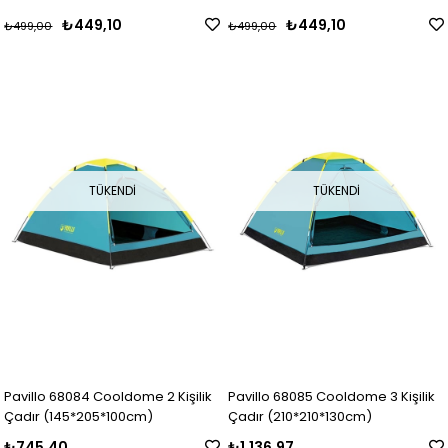
₺449,10
₺449,10
₺499,00
₺499,00
TÜKENDI
TÜKENDI
Pavillo 68084 Cooldome 2 Kişilik
Pavillo 68085 Cooldome 3 Kişilik
Çadır (145*205*100cm)
Çadır (210*210*130cm)
₺745,40
₺1.136,97