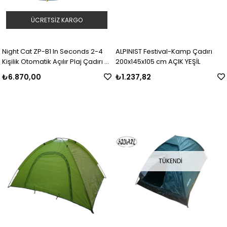
ÜCRETSIZ KARGO
Night Cat ZP-B1 In Seconds 2-4
ALPINIST Festival-Kamp Çadırı
Kişilik Otomatik Açılır Plaj Çadırı -
200x145x105 cm AÇIK YEŞİL
Mavi
₺6.870,00
₺1.237,82
TÜKENDI