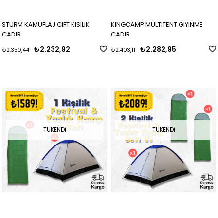
STURM KAMUFLAJ CIFT KISILIK
KINGCAMP MULTITENT GIYINME
CADIR
CADIR
₺2.232,92
₺2.282,95
₺2.350,44
₺2.403,11
TÜKENDI
TÜKENDI