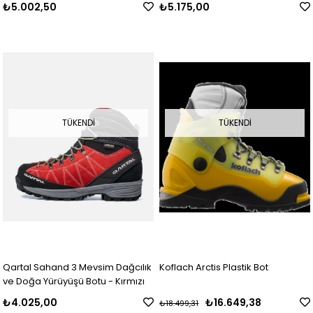
₺5.002,50
₺5.175,00
TÜKENDI
TÜKENDI
Qartal Sahand 3 Mevsim Dağcılık
Koflach Arctis Plastik Bot
ve Doğa Yürüyüşü Botu - Kırmızı
₺4.025,00
₺16.649,38
₺18.499,31