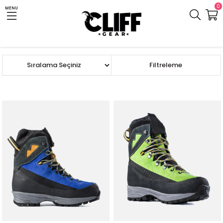
0
MENU
Anasayfa
Cliff.com.tr
Outdoor Giyim
Ayakkabı ve Bot
Bot ve Çizme
Sıralama
Filtreleme