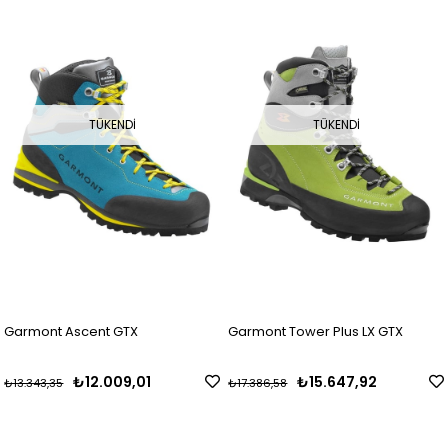
TÜKENDI
TÜKENDI
Garmont Ascent GTX
Garmont Tower Plus LX GTX
₺12.009,01
₺15.647,92
₺13.343,35
₺17.386,58