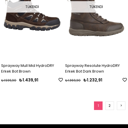
TÜKENDI
TÜKENDI
Sprayway Mull Mid HydroDRY
Sprayway Resolute HydroDRY
Erkek Bot Brown
Erkek Bot Dark Brown
₺1.439,91
₺1.232,91
₺1.599,90
₺1.369,90
1
2
>