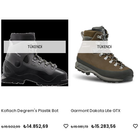
TÜKENDI
TÜKENDI
Koflach Degrem's Plastik Bot
Garmont Dakota Lite GTX
₺14.852,69
₺15.283,56
₺16.502,99
₺16.981,73