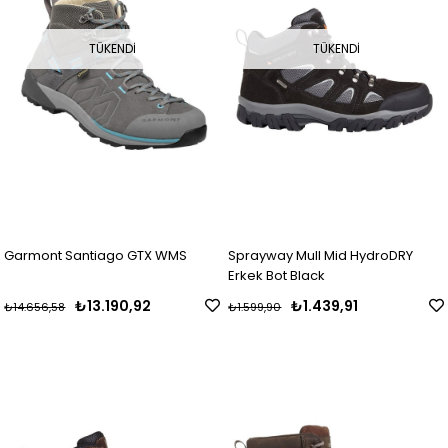
TÜKENDI
TÜKENDI
Garmont Santiago GTX WMS
Sprayway Mull Mid HydroDRY
Erkek Bot Black
₺13.190,92
₺1.439,91
₺14.656,58
₺1.599,90