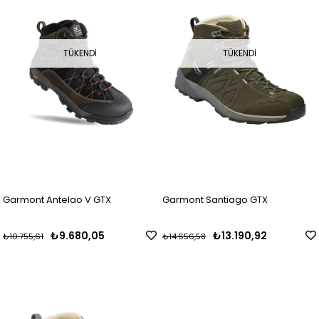
TÜKENDI
TÜKENDI
Garmont Antelao V GTX
Garmont Santiago GTX
₺9.680,05
₺13.190,92
₺10.755,61
₺14.656,58