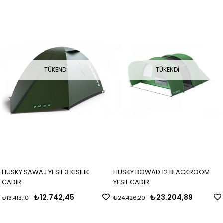
TÜKENDI
TÜKENDI
HUSKY SAWAJ YESIL 3 KISILIK
HUSKY BOWAD 12 BLACKROOM
CADIR
YESIL CADIR
₺12.742,45
₺23.204,89
₺13.413,10
₺24.426,20