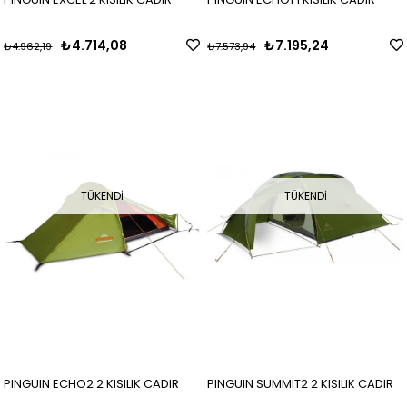
₺4.714,08
₺7.195,24
₺4.962,19
₺7.573,94
TÜKENDI
TÜKENDI
PINGUIN ECHO2 2 KISILIK CADIR
PINGUIN SUMMIT2 2 KISILIK CADIR