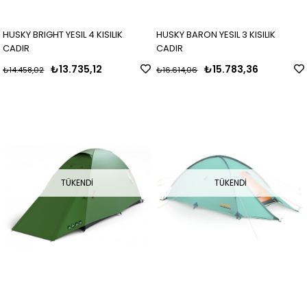
HUSKY BRIGHT YESIL 4 KISILIK
HUSKY BARON YESIL 3 KISILIK
CADIR
CADIR
₺13.735,12
₺15.783,36
₺14.458,02
₺16.614,06
TÜKENDI
TÜKENDI