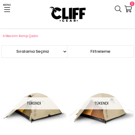
0
MENU
Anasayfa
Cliff.com.tr
Çadır ve Uyku Tulumu
Kamp Çadırı
4 Mevsim Kamp Çadırı
Sıralama
Filtreleme
TÜKENDI
TÜKENDI