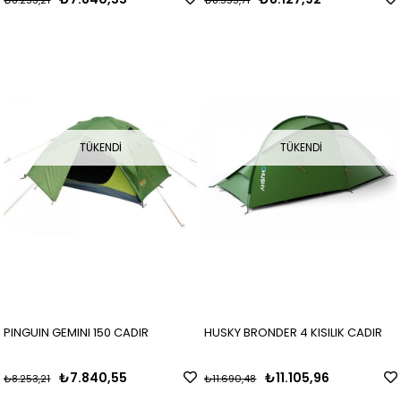
₺8.253,21
₺8.555,71
TÜKENDI
TÜKENDI
PINGUIN GEMINI 150 CADIR
HUSKY BRONDER 4 KISILIK CADIR
₺7.840,55
₺11.105,96
₺8.253,21
₺11.690,48