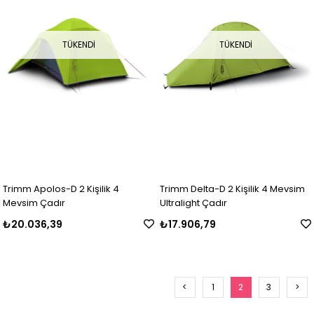
TÜKENDI
TÜKENDI
Trimm Apolos-D 2 Kişilik 4
Trimm Delta-D 2 Kişilik 4 Mevsim
Mevsim Çadır
Ultralight Çadır
₺20.036,39
₺17.906,79
<
1
2
3
>