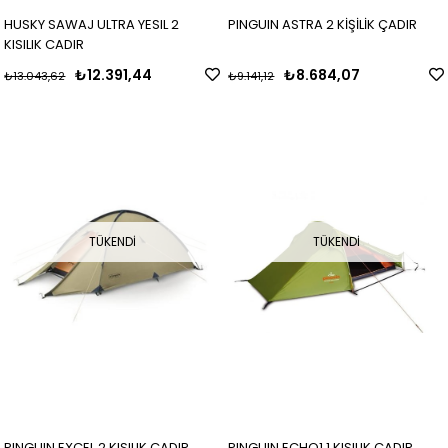
HUSKY SAWAJ ULTRA YESIL 2
PINGUIN ASTRA 2 KİŞİLİK ÇADIR
KISILIK CADIR
₺12.391,44
₺8.684,07
₺13.043,62
₺9.141,12
TÜKENDI
TÜKENDI
PINGUIN EXCEL 2 KISILIK CADIR
PINGUIN ECHO1 1 KISILIK CADIR