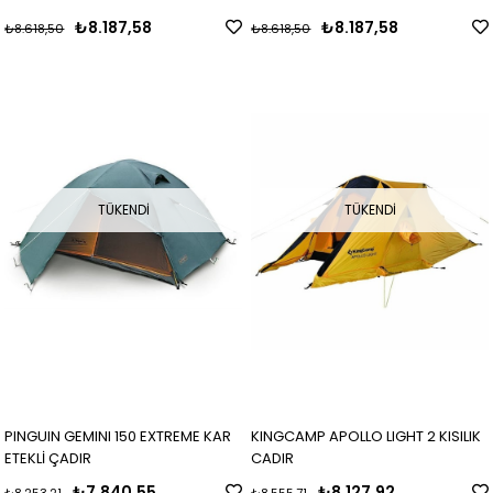
₺8.187,58
₺8.187,58
₺8.618,50
₺8.618,50
TÜKENDI
TÜKENDI
PINGUIN GEMINI 150 EXTREME KAR
KINGCAMP APOLLO LIGHT 2 KISILIK
ETEKLİ ÇADIR
CADIR
₺7.840,55
₺8.127,92