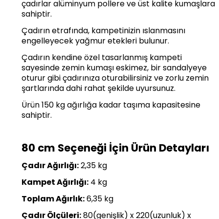
çadırlar alüminyum pollere ve üst kalite kumaşlara
sahiptir.
Çadırın etrafında, kampetinizin ıslanmasını
engelleyecek yağmur etekleri bulunur.
Çadırın kendine özel tasarlanmış kampeti
sayesinde zemin kumaşı eskimez, bir sandalyeye
oturur gibi çadırınıza oturabilirsiniz ve zorlu zemin
şartlarında dahi rahat şekilde uyursunuz.
Ürün 150 kg ağırlığa kadar taşıma kapasitesine
sahiptir.
80 cm Seçeneği İçin Ürün Detayları
Çadır Ağırlığı:
2,35 kg
Kampet Ağırlığı:
4 kg
Toplam Ağırlık:
6,35 kg
Çadır Ölçüleri:
80(genişlik) x 220(uzunluk) x