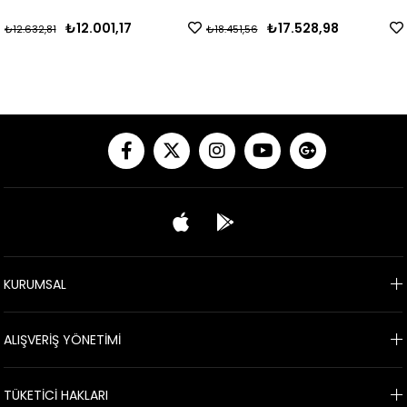
1,17
₺17.528,98
₺10.619,
₺18.451,56
₺11.178,12
KURUMSAL
ALIŞVERİŞ YÖNETİMİ
TÜKETİCİ HAKLARI