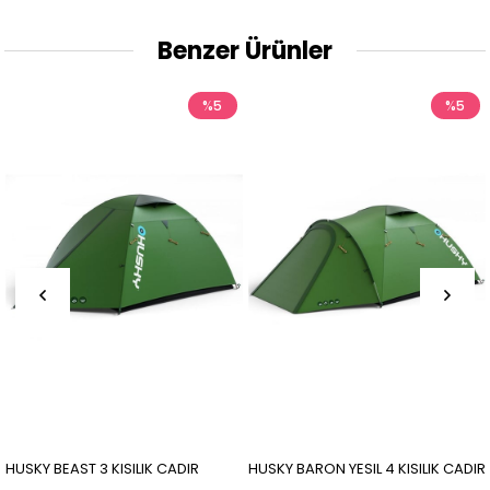
Benzer Ürünler
%5
%5
ILIK CADIR
HUSKY BARON YESIL 4 KISILIK CADIR
HUSKY BRET YESIL 2