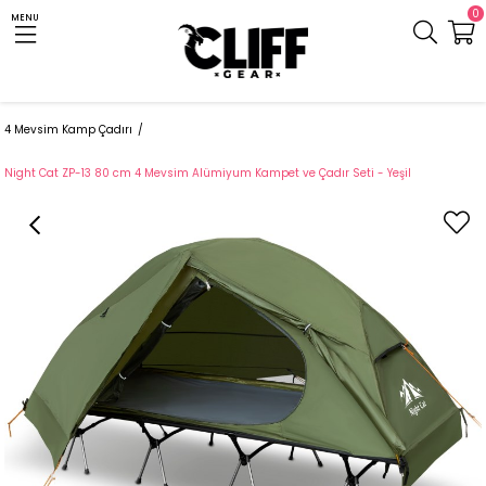
0
MENU
Anasayfa
Cliff.com.tr
Çadır ve Uyku Tulumu
Kamp Çadırı
4 Mevsim Kamp Çadırı
Night Cat ZP-13 80 cm 4 Mevsim Alümiyum Kampet ve Çadır Seti - Yeşil