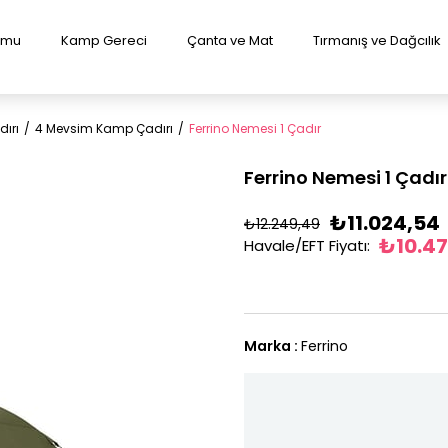
lumu
Kamp Gereci
Çanta ve Mat
Tırmanış ve Dağcılık
ırı
4 Mevsim Kamp Çadırı
Ferrino Nemesi 1 Çadır
Ferrino Nemesi 1 Çadır
₺11.024,54
₺12.249,49
₺10.47
Havale/EFT Fiyatı
:
Marka
:
Ferrino