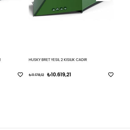
R
HUSKY BRET YESIL 2 KISILIK CADIR
Ferrin
₺10.619,21
₺16.
₺11.178,12