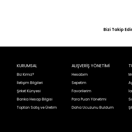
Bizi Takip Edi
KURUMSAL
ALIŞVERİŞ YÖNETİMİ
T
Biz Kimiz?
Hesabım
Me
İletişim Bilgileri
Sepetim
A
Şirket Künyesi
Favorilerim
İa
Banka Hesap Bilgisi
Para Puan Yönetimi
S
Toptan Satış ve Üretim
Daha Ucuzunu Buldum
Şi