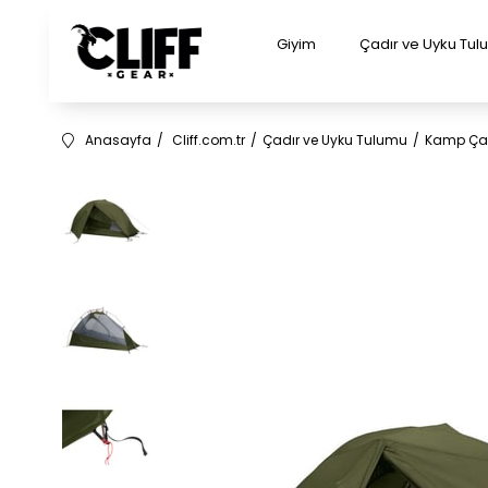
Giyim
Çadır ve Uyku Tu
Anasayfa
Cliff.com.tr
Çadır ve Uyku Tulumu
Kamp Çad