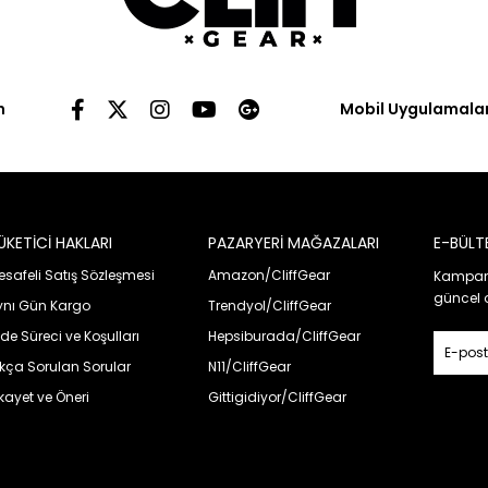
n
Mobil Uygulamala
ÜKETİCİ HAKLARI
PAZARYERİ MAĞAZALARI
E-BÜLT
safeli Satış Sözleşmesi
Amazon/CliffGear
Kampany
güncel 
ynı Gün Kargo
Trendyol/CliffGear
de Süreci ve Koşulları
Hepsiburada/CliffGear
ıkça Sorulan Sorular
N11/CliffGear
kayet ve Öneri
Gittigidiyor/CliffGear