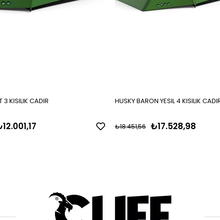
 3 KISILIK CADIR
HUSKY BARON YESIL 4 KISILIK CADI
12.001,17
₺17.528,98
₺18.451,56