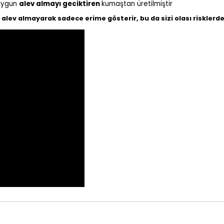
 uygun
alev almayı geciktiren
kumaştan üretilmiştir
lev almayarak sadece erime gösterir, bu da sizi olası risklerd