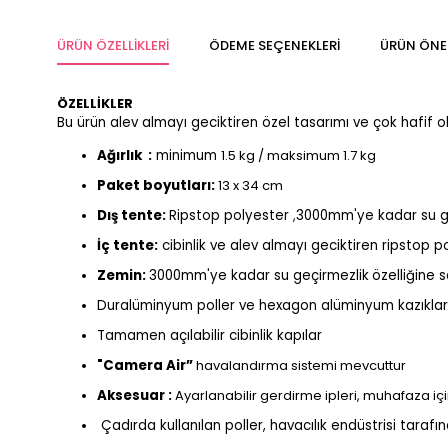
ÜRÜN ÖZELLIKLERI
ÖDEME SEÇENEKLERI
ÜRÜN ÖNER
ÖZELLİKLER
Bu ürün alev almayı geciktiren özel tasarımı ve çok hafif 
Ağırlık :
minimum
1.5 kg / maksimum 1.7 kg
Paket boyutları:
13 x 34 cm
Dış tente:
Ripstop polyester
3000mm'ye kadar su ge
,
İç tente:
cibinlik ve alev almayı geciktiren ripstop 
Zemin:
3000mm'ye kadar su geçirmezlik
özelliğine 
Duralüminyum poller ve hexagon alüminyum kazıklarl
Tamamen açılabilir cibinlik kapılar
"Camera Air”
havalandırma sistemi mevcuttur
Aksesuar :
Ayarlanabilir gerdirme ipleri, muhafaza için
Çadırda kullanılan poller, havacılık endüstrisi tarafı