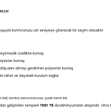
ILERI
oluşuyla konforunuzu üst seviyeye çıkaracak bir seçim olacaktır
çirmezlik özellikte kumaş
polyester kumaş
sahip,alev almayı geciktiren
polyester kumaş
a rahat ve dayanıklı kurulum sağlar
 kılıf, lamba asma kancası, çadır tamir kiti
ndan geliştirilen temperli
7001 T6
duraliminyumdan alaşımdır. Ultra h