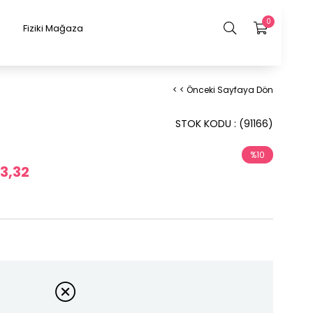
0
Fiziki Mağaza
< < Önceki Sayfaya Dön
STOK KODU
(91166)
%
10
3,32
İndirim