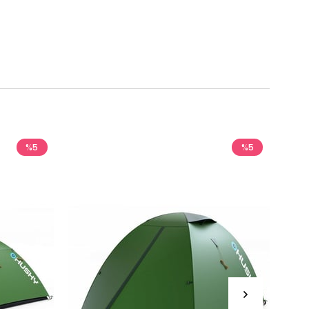
%5
%5