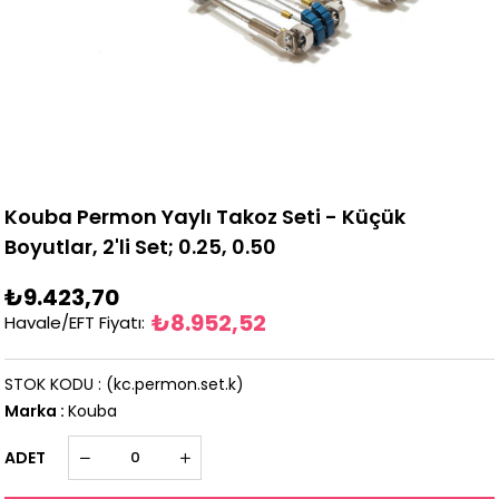
Kouba Permon Yaylı Takoz Seti - Küçük
Boyutlar, 2'li Set; 0.25, 0.50
₺9.423,70
₺8.952,52
Havale/EFT Fiyatı
:
STOK KODU
(kc.permon.set.k)
Marka
:
Kouba
ADET