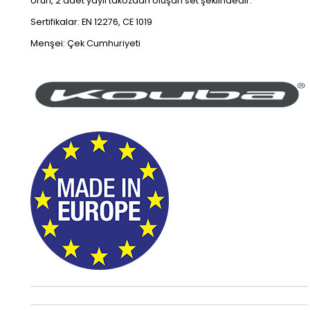
Ürün, 2 adet yaylı takozdan oluşan set şeklindedir.
Sertifikalar: EN 12276, CE 1019
Menşei: Çek Cumhuriyeti