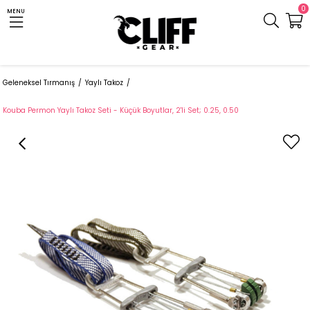
0
MENU
Anasayfa
Cliff.com.tr
Teknik Ekipman
Tırmanış ve Dağcılık
Geleneksel Tırmanış
Yaylı Takoz
Kouba Permon Yaylı Takoz Seti - Küçük Boyutlar, 2'li Set; 0.25, 0.50