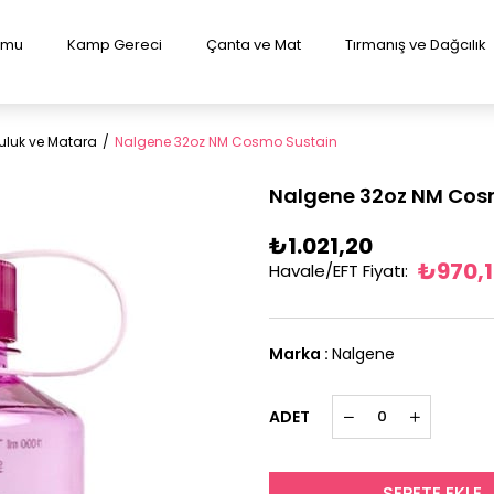
lumu
Kamp Gereci
Çanta ve Mat
Tırmanış ve Dağcılık
uluk ve Matara
Nalgene 32oz NM Cosmo Sustain
Nalgene 32oz NM Cos
₺1.021,20
₺970,
Havale/EFT Fiyatı
:
Marka
:
Nalgene
ADET