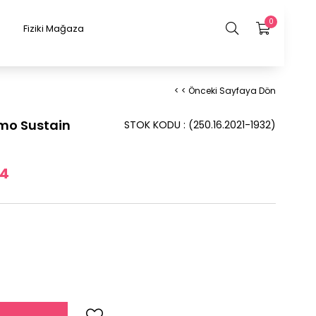
0
Fiziki Mağaza
< < Önceki Sayfaya Dön
mo Sustain
STOK KODU
(250.16.2021-1932)
14