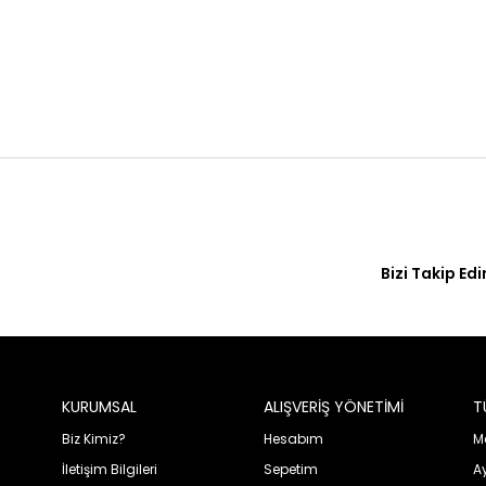
Bizi Takip Edi
KURUMSAL
ALIŞVERİŞ YÖNETİMİ
T
Biz Kimiz?
Hesabım
Me
İletişim Bilgileri
Sepetim
A