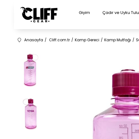
Giyim
Çadır ve Uyku Tu
Anasayfa
Cliff.com.tr
Kamp Gereci
Kamp Mutfağı
S