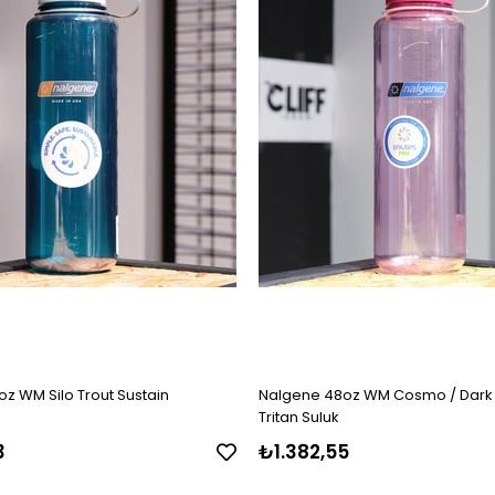
z WM Silo Trout Sustain
Nalgene 48oz WM Cosmo / Dark 
Tritan Suluk
3
₺1.382,55