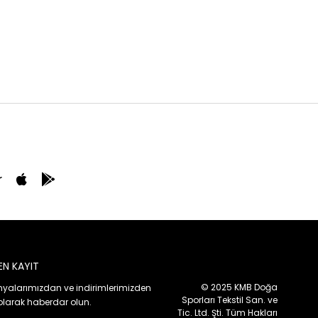
r
EN KAYIT
© 2025 KMB Doğa
alarımızdan ve indirimlerimizden
Sporları Tekstil San. ve
olarak haberdar olun.
Tic. Ltd. Şti. Tüm Hakları