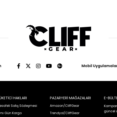
n
Mobil Uygulamala
ÜKETİCİ HAKLARI
PAZARYERİ MAĞAZALARI
E-BÜLT
safeli Satış Sözleşmesi
Amazon/CliffGear
Kampany
güncel 
ynı Gün Kargo
Trendyol/CliffGear