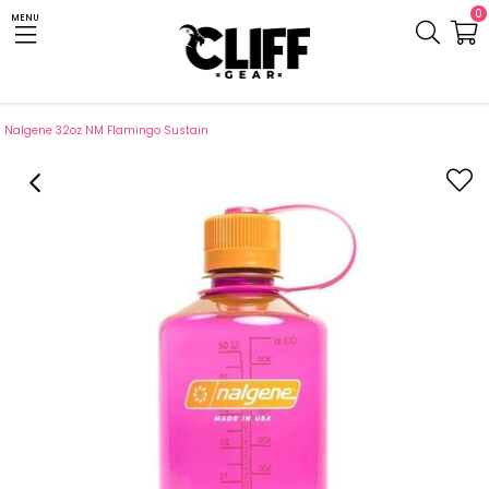
0
MENU
Anasayfa
Cliff.com.tr
Kamp Gereci
Kamp Mutfağı
Suluk ve Matara
Nalgene 32oz NM Flamingo Sustain