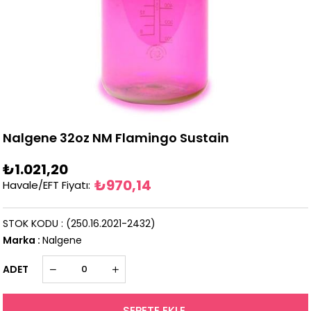
Nalgene 32oz NM Flamingo Sustain
₺1.021,20
₺970,14
Havale/EFT Fiyatı
:
STOK KODU
(250.16.2021-2432)
Marka
:
Nalgene
ADET