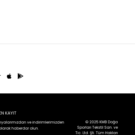
r
EN KAYIT
© 2025 KMB Doğa
alarımızdan ve indirimlerimizden
Sporları Tekstil San. ve
olarak haberdar olun.
Tic. Ltd. Şti. Tüm Hakları