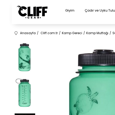
Giyim
Çadır ve Uyku Tu
Anasayfa
Cliff.com.tr
Kamp Gereci
Kamp Mutfağı
S