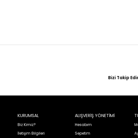
Bizi Takip Edi
KURUMSAL
ALIŞVERİŞ YÖNETİMİ
T
Biz Kimiz?
Hesabım
Me
İletişim Bilgileri
Sepetim
A