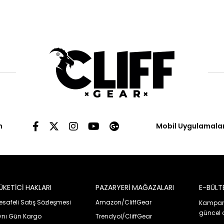
n
Mobil Uygulamala
ÜKETİCİ HAKLARI
PAZARYERİ MAĞAZALARI
E-BÜLT
safeli Satış Sözleşmesi
Amazon/CliffGear
Kampany
güncel 
ynı Gün Kargo
Trendyol/CliffGear