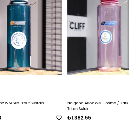
z WM Silo Trout Sustain
Nalgene 48oz WM Cosmo / Dark 
Tritan Suluk
3
₺1.382,55