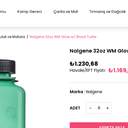
lumu
Kamp Gereci
Çanta ve Mat
Tırmanış ve Dağcılık
uluk ve Matara
Nalgene 32oz WM Glow w/ Black Turtle
Nalgene 32oz WM Glow
₺1.230,68
₺1.169
Havale/EFT Fiyatı
:
Marka
:
Nalgene
ADET