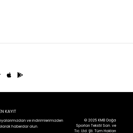
r
EN KAYIT
© 2025 KMB Doğa
alarımızdan ve indirimlerimizden
Sporları Tekstil San. ve
olarak haberdar olun.
Tic. Ltd. Şti. Tüm Hakları