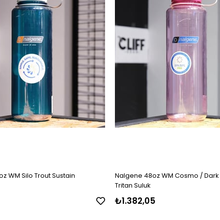
z WM Silo Trout Sustain
Nalgene 48oz WM Cosmo / Dark 
Tritan Suluk
8
₺1.382,05