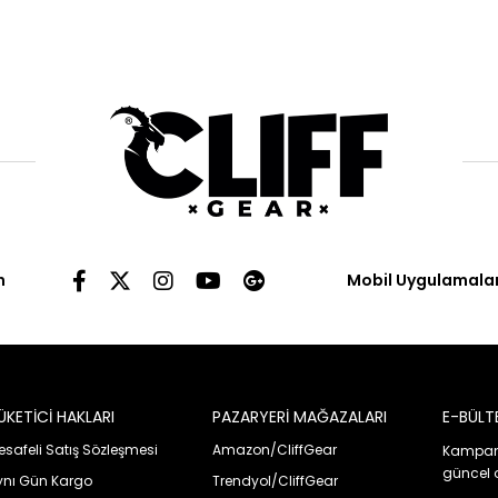
n
Mobil Uygulamala
ÜKETİCİ HAKLARI
PAZARYERİ MAĞAZALARI
E-BÜLT
safeli Satış Sözleşmesi
Amazon/CliffGear
Kampany
güncel 
ynı Gün Kargo
Trendyol/CliffGear