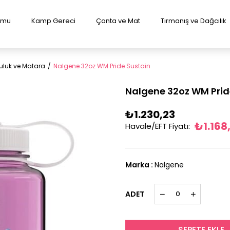
lumu
Kamp Gereci
Çanta ve Mat
Tırmanış ve Dağcılık
uluk ve Matara
Nalgene 32oz WM Pride Sustain
Nalgene 32oz WM Prid
₺1.230,23
₺1.168
Havale/EFT Fiyatı
:
Marka
:
Nalgene
ADET