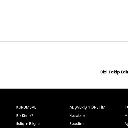
Bizi Takip Edi
KURUMSAL
ALIŞVERİŞ YÖNETİMİ
T
Biz Kimiz?
Hesabım
Me
İletişim Bilgileri
Sepetim
A