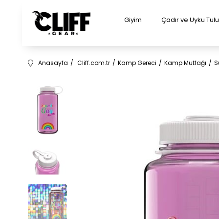
Giyim
Çadır ve Uyku Tu
Anasayfa
Cliff.com.tr
Kamp Gereci
Kamp Mutfağı
S