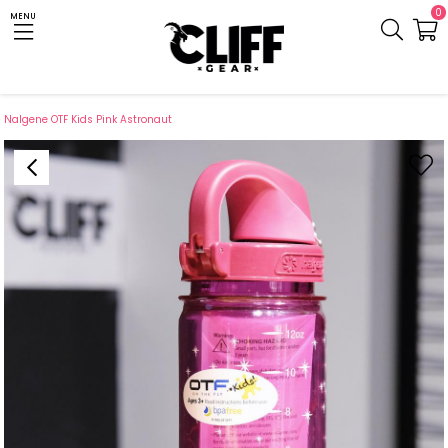
0
MENU
Anasayfa
Cliff.com.tr
Kamp Gereci
Kamp Mutfağı
Suluk ve Matara
Nalgene OTF Kids Pink Astronaut