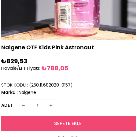
Nalgene OTF Kids Pink Astronaut
₺829,53
₺788,05
Havale/EFT Fiyatı
:
STOK KODU
(250.11.682020-0157)
Marka
:
Nalgene
ADET