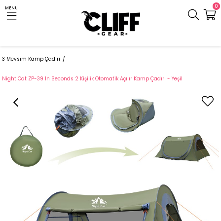
0
MENU
Anasayfa
Cliff.com.tr
Çadır ve Uyku Tulumu
Kamp Çadırı
3 Mevsim Kamp Çadırı
Night Cat ZP-39 In Seconds 2 Kişilik Otomatik Açılır Kamp Çadırı - Yeşil