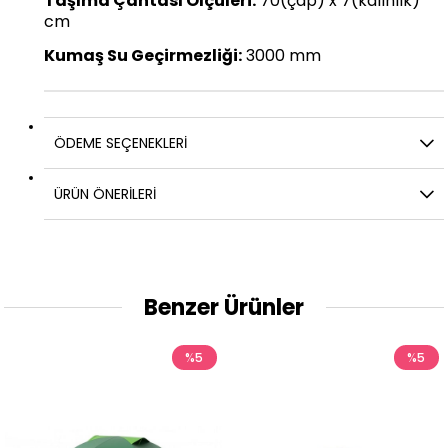
Taşıma Çantası Ölçüleri:
70(çap) x 7(kalınlık)
cm
Kumaş Su Geçirmezliği:
3000 mm
ÖDEME SEÇENEKLERI
ÜRÜN ÖNERILERI
Benzer Ürünler
%5
%5