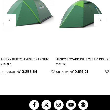
KY BURTON YESIL 2+1 KISILIK
HUSKY BOYARD PLUS YESIL 4 KISILIK
HUSK
IR
CADIR
CAD
₺10.255,54
₺10.619,21
795,31
₺11.178,12
₺9.18