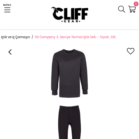
0
MENU
Anasayfa
Cliff.com.tr
Outdoor Giyim
Termal Giyim ve Aksesuar
İçlik ve İç Çamaşırı
Oil Company 3. Seviye Termal İçlik Seti - Siyah, 3XL