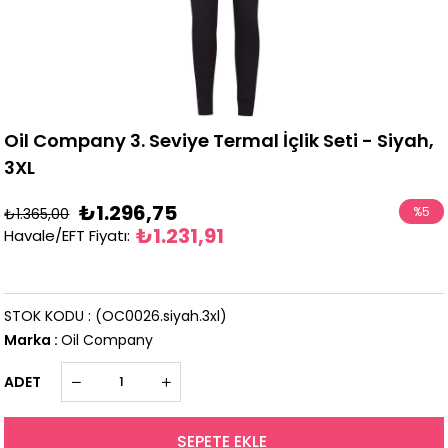
Oil Company 3. Seviye Termal İçlik Seti - Siyah,
3XL
₺1.296,75
%
5
₺1.365,00
₺1.231,91
Havale/EFT Fiyatı
:
İndirim
STOK KODU
(OC0026.siyah.3xl)
Marka
:
Oil Company
ADET