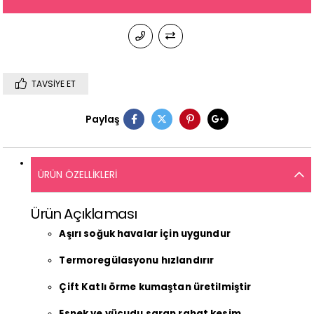
TAVSIYE ET
Paylaş
ÜRÜN ÖZELLIKLERI
Ürün Açıklaması
Aşırı soğuk havalar için uygundur
Termoregülasyonu hızlandırır
Çift Katlı örme kumaştan üretilmiştir
Esnek ve vücudu saran rahat kesim