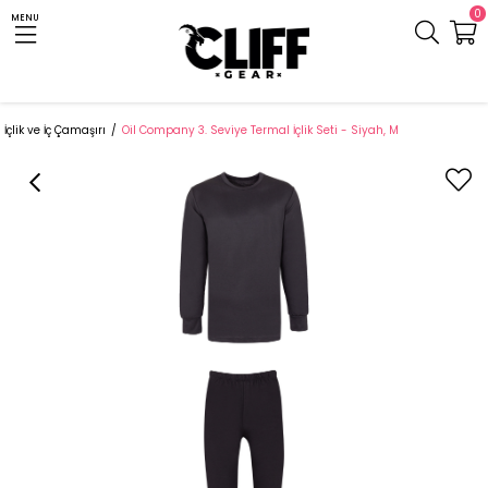
0
MENU
Anasayfa
Cliff.com.tr
Outdoor Giyim
Termal Giyim ve Aksesuar
İçlik ve İç Çamaşırı
Oil Company 3. Seviye Termal İçlik Seti - Siyah, M