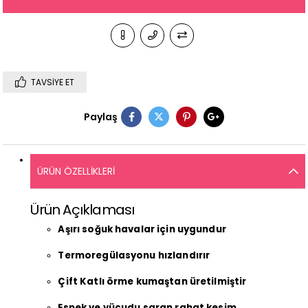
TAVSIYE ET
Paylaş
ÜRÜN ÖZELLIKLERI
Ürün Açıklaması
Aşırı soğuk havalar için uygundur
Termoregülasyonu hızlandırır
Çift Katlı örme kumaştan üretilmiştir
Esnek ve vücudu saran rahat kesim