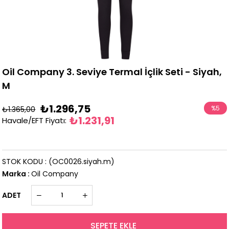
Oil Company 3. Seviye Termal İçlik Seti - Siyah,
M
₺1.296,75
%
5
₺1.365,00
₺1.231,91
Havale/EFT Fiyatı
:
İndirim
STOK KODU
(OC0026.siyah.m)
Marka
:
Oil Company
ADET