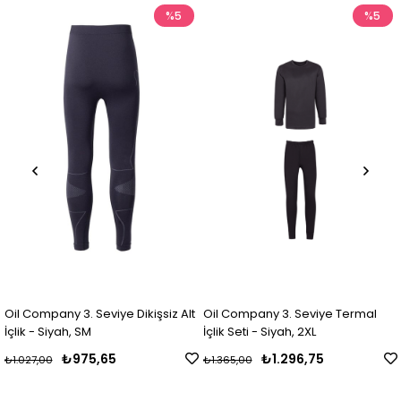
%5
%5
iye Dikişsiz Alt
Oil Company 3. Seviye Termal
Oil Company 3. Se
İçlik Seti - Siyah, 2XL
İçlik Seti - Siyah, 3
65
₺1.296,75
₺1.296
₺1.365,00
₺1.365,00