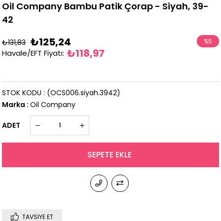
Oil Company Bambu Patik Çorap - Siyah, 39-
42
₺125,24
%
5
₺131,83
₺118,97
Havale/EFT Fiyatı
:
İndirim
STOK KODU
(OCS006.siyah.3942)
Marka
:
Oil Company
ADET
TAVSIYE ET