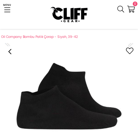
0
MENU
Anasayfa
Cliff.com.tr
Outdoor Giyim
Termal Giyim ve Aksesuar
Çorap
Oil Company Bambu Patik Çorap - Siyah, 39-42