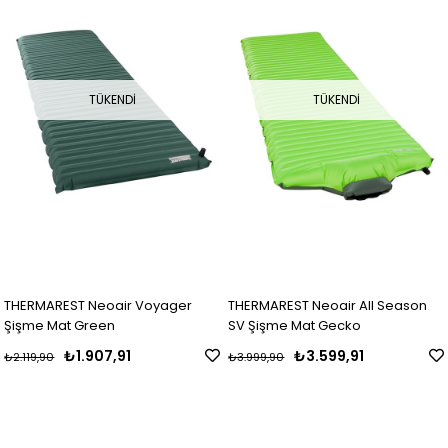
TÜKENDI
TÜKENDI
THERMAREST Neoair Voyager
THERMAREST Neoair All Season
Şişme Mat Green
SV Şişme Mat Gecko
₺1.907,91
₺3.599,91
₺2.119,90
₺3.999,90