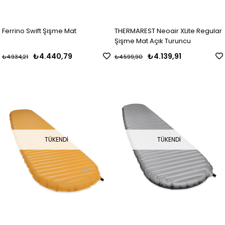
Ferrino Swift Şişme Mat
THERMAREST Neoair XLite Regular
Şişme Mat Açık Turuncu
₺4.440,79
₺4.139,91
₺4.934,21
₺4.599,90
TÜKENDI
TÜKENDI