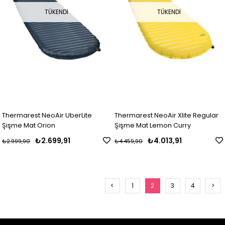
TÜKENDI
TÜKENDI
Thermarest NeoAir UberLite
Thermarest NeoAir Xlite Regular
Şişme Mat Orion
Şişme Mat Lemon Curry
₺2.699,91
₺4.013,91
₺2.999,90
₺4.459,90
<
1
2
3
4
>