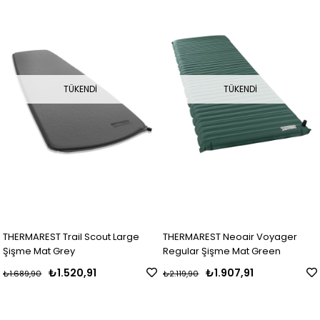
TÜKENDI
TÜKENDI
THERMAREST Trail Scout Large
THERMAREST Neoair Voyager
Şişme Mat Grey
Regular Şişme Mat Green
₺1.520,91
₺1.907,91
₺1.689,90
₺2.119,90