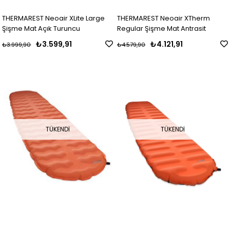
THERMAREST Neoair XLite Large
THERMAREST Neoair XTherm
Şişme Mat Açık Turuncu
Regular Şişme Mat Antrasit
₺3.599,91
₺4.121,91
₺3.999,90
₺4.579,90
TÜKENDI
TÜKENDI