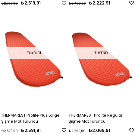
₺2.519,91
₺2.222,91
₺2.799,90
₺2.469,90
TÜKENDI
TÜKENDI
THERMAREST Prolite Plus Large
THERMAREST Prolite Regular
Şişme Mat Turuncu
Şişme Mat Turuncu
₺2.591,91
₺2.069,91
₺2.879,90
₺2.299,90