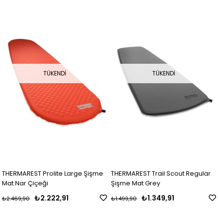
TÜKENDI
TÜKENDI
THERMAREST Prolite Large Şişme
THERMAREST Trail Scout Regular
Mat Nar Çiçeği
Şişme Mat Grey
₺2.222,91
₺1.349,91
₺2.469,90
₺1.499,90