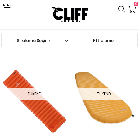
0
MENU
Anasayfa
Cliff.com.tr
Çanta ve Mat
Mat ve Şişme Yatak
Şişme Mat
Sıralama
Filtreleme
TÜKENDI
TÜKENDI