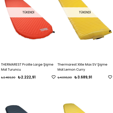
TÜKENDI
TÜKENDI
THERMAREST Prolite Large Şişme
Thermarest Xlite Max SV Şişme
Mat Turuncu
Mat Lemon Curry
₺2.222,91
₺3.689,91
₺2.469,90
₺4.099,90