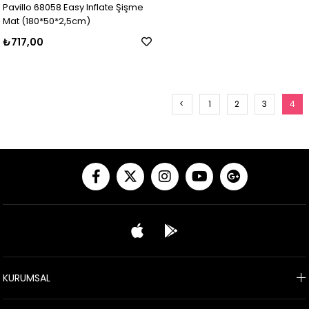
Pavillo 68058 Easy Inflate Şişme
Mat (180*50*2,5cm)
₺717,00
<
1
2
3
4
KURUMSAL