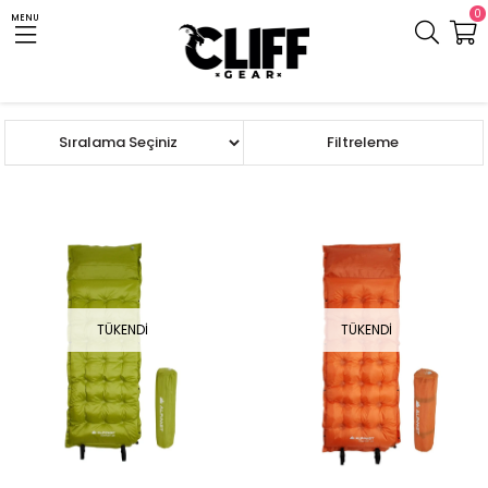
0
MENU
Anasayfa
Cliff.com.tr
Çanta ve Mat
Mat ve Şişme Yatak
Şişme Mat
Sıralama
Filtreleme
TÜKENDI
TÜKENDI