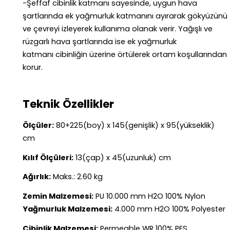
-Şeffaf cibinlik katmanı sayesinde, uygun hava
şartlarında ek yağmurluk katmanını ayırarak gökyüzünü
ve çevreyi izleyerek kullanıma olanak verir. Yağışlı ve
rüzgarlı hava şartlarında ise ek yağmurluk
katmanı cibinliğin üzerine örtülerek ortam koşullarından
korur.
Teknik Özellikler
Ölçüler:
80+225(boy) x 145(genişlik) x 95(yükseklik)
cm
Kılıf Ölçüleri:
13(çap) x 45(uzunluk) cm
Ağırlık:
Maks.: 2.60 kg
Zemin Malzemesi:
PU 10.000 mm H2O 100% Nylon
Yağmurluk Malzemesi:
4.000 mm H2O 100% Polyester
Cibinlik Malzemesi:
Permeable WR 100% PES