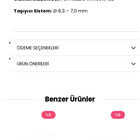
Taşıyıcı Sistem:
Ø 6,3 – 7,0 mm
ÖDEME SEÇENEKLERI
ÜRÜN ÖNERILERI
Benzer Ürünler
5
%5
%