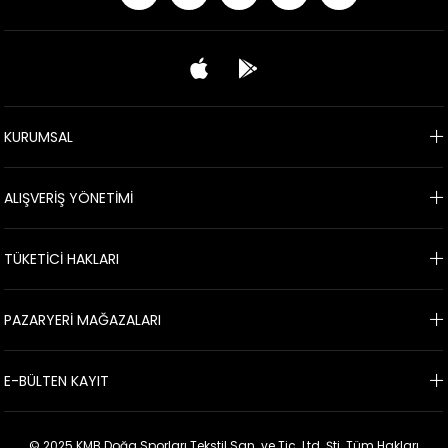
KURUMSAL
ALIŞVERİŞ YÖNETİMİ
TÜKETİCİ HAKLARI
PAZARYERİ MAĞAZALARI
E-BÜLTEN KAYIT
© 2025 KMB Doğa Sporları Tekstil San. ve Tic. Ltd. Şti. Tüm Hakları