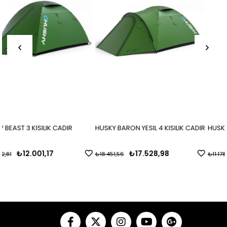
HUSKY BARON YESIL 4 KISILIK CADIR
HUSKY BRET YESIL 2 KISILIK CADI
₺17.528,98
₺10.619,21
₺18.451,56
₺11.178,12