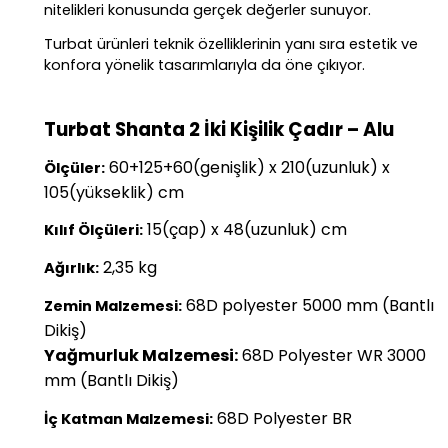
nitelikleri konusunda gerçek değerler sunuyor.
Turbat ürünleri teknik özelliklerinin yanı sıra estetik ve
konfora yönelik tasarımlarıyla da öne çıkıyor.
Turbat Shanta 2 İki Kişilik Çadır – Alu
60+125+60(genişlik) x 210(uzunluk) x
Ölçüler:
105(yükseklik) cm
15(çap) x 48(uzunluk) cm
Kılıf Ölçüleri:
2,35 kg
Ağırlık:
68D polyester 5000 mm
(Bantlı
Zemin Malzemesi:
Dikiş)
Yağmurluk Malzemesi:
68D Polyester WR 3000
mm
(Bantlı Dikiş)
68D Polyester BR
İç Katman Malzemesi: