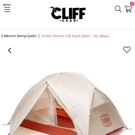
0
MENU
Anasayfa
Cliff.com.tr
Çadır ve Uyku Tulumu
Kamp Çadırı
3 Mevsim Kamp Çadırı
Turbat Shanta 2 İki Kişilik Çadır - Alu, Beyaz